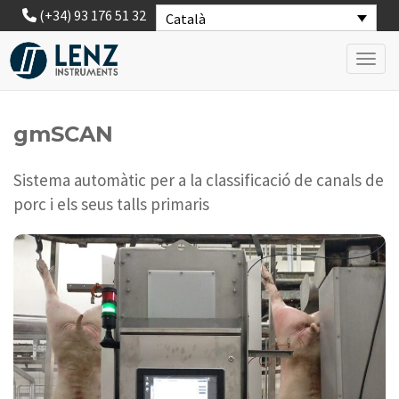
(+34) 93 176 51 32
Català
Toggl
gmSCAN
Sistema automàtic per a la classificació de canals de
porc i els seus talls primaris