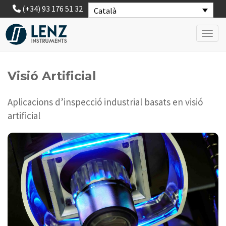
(+34) 93 176 51 32
Català
Toggl
Visió Artificial
Aplicacions d’inspecció industrial basats en visió
artificial