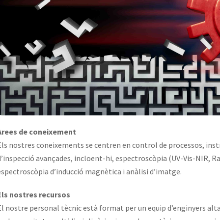
Àrees de coneixement
Els nostres coneixements se centren en control de processos, inst
d’inspecció avançades, incloent-hi, espectroscòpia (UV-Vis-
NIR
,
R
espectroscòpia d’inducció magnètica i anàlisi d’imatge.
Els nostres recursos
El nostre personal tècnic està format per un equip d’enginyers alt