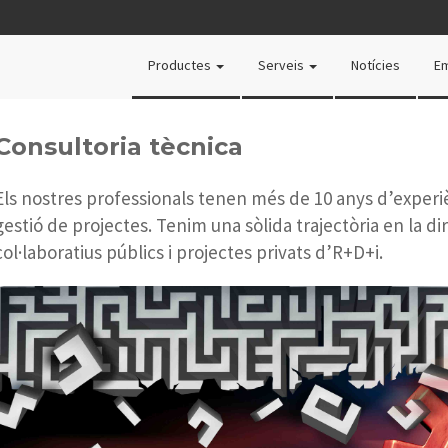
Productes
Serveis
Notícies
E
Consultoria tècnica
Els nostres professionals tenen més de 10 anys d’experiè
gestió de projectes. Tenim una sòlida trajectòria en la di
col·laboratius públics i projectes privats d’R+D+i.