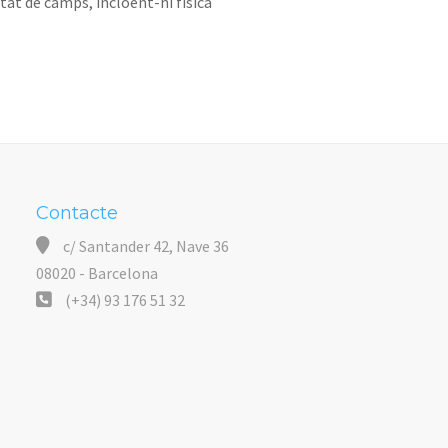
at de camps, incloent-hi física
Contacte
c/ Santander 42, Nave 36
08020 - Barcelona
(+34) 93 176 51 32