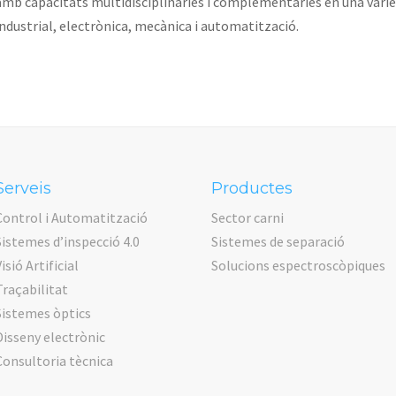
amb capacitats multidisciplinàries i complementàries en una variet
industrial, electrònica, mecànica i automatització.
Serveis
Productes
Control i Automatització
Sector carni
Sistemes d’inspecció 4.0
Sistemes de separació
isió Artificial
Solucions espectroscòpiques
Traçabilitat
Sistemes òptics
Disseny electrònic
Consultoria tècnica