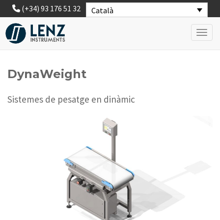
(+34) 93 176 51 32
Català
Toggl
DynaWeight
Sistemes de pesatge en dinàmic