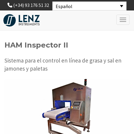
(+34) 93 176 51 32
Español
Toggl
HAM Inspector II
Sistema para el control en línea de grasa y sal en
jamones y paletas