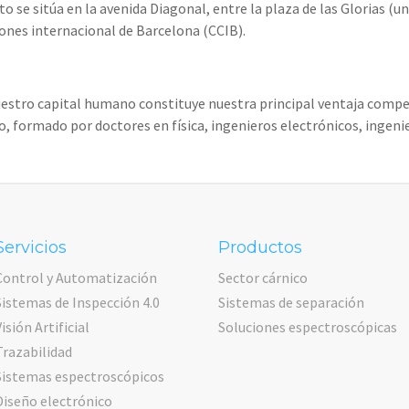
to se sitúa en la avenida Diagonal, entre la plaza de las Glorias (
iones internacional de Barcelona (CCIB).
stro capital humano constituye nuestra principal ventaja compet
o, formado por doctores en física, ingenieros electrónicos, ingeni
Servicios
Productos
Control y Automatización
Sector cárnico
Sistemas de Inspección 4.0
Sistemas de separación
Visión Artificial
Soluciones espectroscópicas
Trazabilidad
Sistemas espectroscópicos
Diseño electrónico