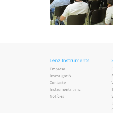
Lenz Instruments
Empresa
Investigació
Contacte
V
Instruments Lenz
Notícies