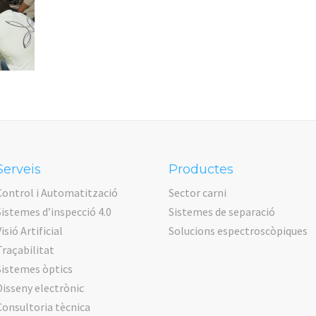
Serveis
Productes
Control i Automatització
Sector carni
Sistemes d’inspecció 4.0
Sistemes de separació
isió Artificial
Solucions espectroscòpiques
Traçabilitat
Sistemes òptics
Disseny electrònic
Consultoria tècnica