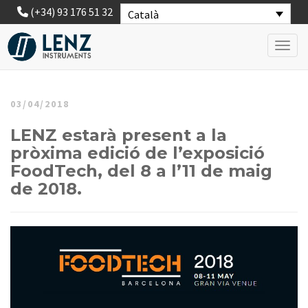
(+34) 93 176 51 32
Català
Toggl
03/04/2018
LENZ estarà present a la
pròxima edició de l’exposició
FoodTech, del 8 a l’11 de maig
de 2018.