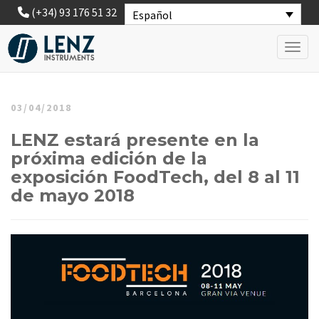
(+34) 93 176 51 32
Español
Toggl
03/04/2018
LENZ estará presente en la
próxima edición de la
exposición FoodTech, del 8 al 11
de mayo 2018