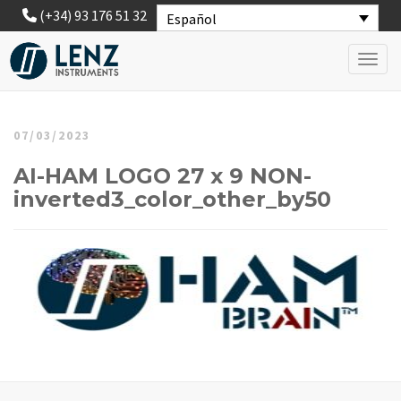
(+34) 93 176 51 32
Español
Toggl
07/03/2023
AI-HAM LOGO 27 x 9 NON-
inverted3_color_other_by50