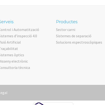
Serveis
Productes
Control i Automatització
Sector carni
Sistemes d’inspecció 4.0
Sistemes de separació
isió Artificial
Solucions espectroscòpiques
Traçabilitat
Sistemes òptics
Disseny electrònic
Consultoria tècnica
legal