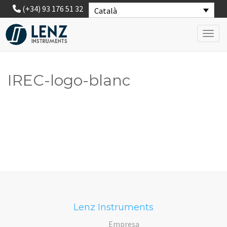
(+34) 93 176 51 32
Català
Toggl
IREC-logo-blanc
Lenz Instruments
Empresa