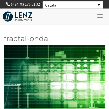
(+34) 93 176 51 32
Català
Toggl
fractal-onda