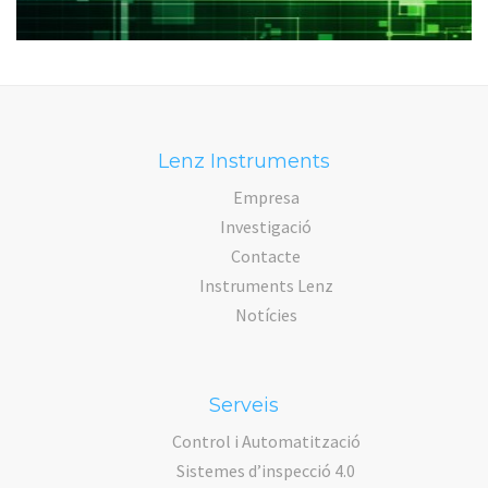
Lenz Instruments
Empresa
Investigació
Contacte
Instruments Lenz
Notícies
Serveis
Control i Automatització
Sistemes d’inspecció 4.0