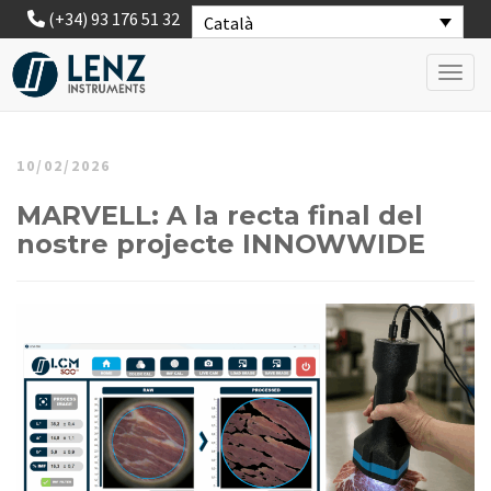
(+34) 93 176 51 32
Català
Toggl
10/02/2026
MARVELL: A la recta final del
nostre projecte INNOWWIDE