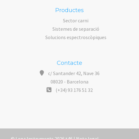
Productes
Sector carni
Sistemes de separació
Solucions espectroscòpiques
Contacte
c/ Santander 42, Nave 36
08020 - Barcelona
(+34) 93 176 51 32
© Lenz Instruments 2026 t46 |
Nota legal