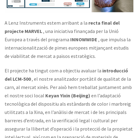
A Lenz Instruments estem arribant a la
recta final del
projecte MARVEL
, una iniciativa finançada per la Unió
Europea a través del programa
INNOWWIDE
, que impulsa la
internacionalització de pimes europees mitjançant estudis
de viabilitat de mercat a països estratègics.
El projecte ha tingut com a objectiu avaluar la
introducció
del LCM-500
, el nostre analitzador portàtil de qualitat de la
carn, al mercat xinès. Per això hem treballat juntament amb
el nostre soci local
Keyan Yixin (Beijing)
en l’adaptació
tecnològica del dispositiu als estàndards de color i marbreig
utilitzats a la Xina, en l’anàlisi de mercat i de les principals
barreres d’entrada, en la verificació legal i cultural per
assegurar la llibertat d’operació i la protecció de la propietat
intel·lectual, així com en la preparació de materials de