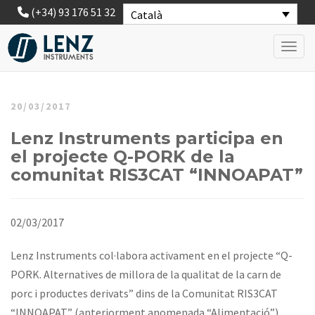
(+34) 93 176 51 32
Català
Toggl
20/03/2017
Lenz Instruments participa en
el projecte Q-PORK de la
comunitat RIS3CAT “INNOAPAT”
02/03/2017
Lenz Instruments col·labora activament en el projecte “Q-
PORK. Alternatives de millora de la qualitat de la carn de
porc i productes derivats” dins de la Comunitat RIS3CAT
“INNOAPAT” (anteriorment anomenada “Alimentació”).