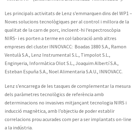
Les principals activitats de Lenz s’emmarquen dins del WP1 –
Noves solucions tecnològiques per al control i millora de la
qualitat de la carn de porc, incloent-hi l‘espectroscòpia
NIRS- i es porten a terme en col·laboració amb altres
empreses del cluster INNOVACC: Boadas 1880 S.A., Ramon
Ventulà S.A., Lenz Instrumental S.L., Timpolot S.L.,
Enginyeria, Informàtica Olot S.L., Joaquim Albertí S.A.,
Esteban Espuña S.A., Noel Alimentaria S.A.U., INNOVACC.
Lenz s’encarrega de les tasques de complementar la mesura
dels paràmetres tecnològics de referència amb
determinacions no invasives mitjançant tecnologia NIRS i
inducció magnètica, amb l’objectiu de poder establir
correlacions prou acurades com per a ser implantats on-line
a la indústria.