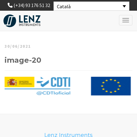
(+34) 93 176 51 32
Català
Toggl
30/06/2021
image-20
Lenz Instruments