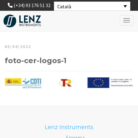
(+34) 93 176 51 32
Català
Toggl
05/04/2022
foto-cer-logos-1
Lenz Instruments
Empresa