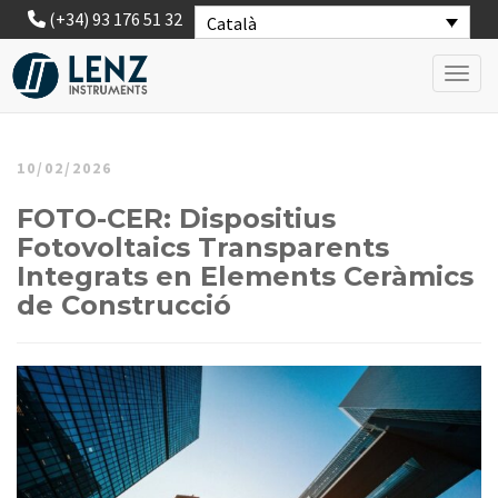
(+34) 93 176 51 32
Català
Toggl
10/02/2026
FOTO-CER: Dispositius
Fotovoltaics Transparents
Integrats en Elements Ceràmics
de Construcció