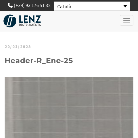
(+34) 93 176 51 32
Català
Toggl
20/01/2025
Header-R_Ene-25