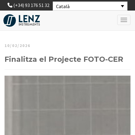
(+34) 93 176 51 32
Català
Toggl
10/02/2026
Finalitza el Projecte FOTO-CER