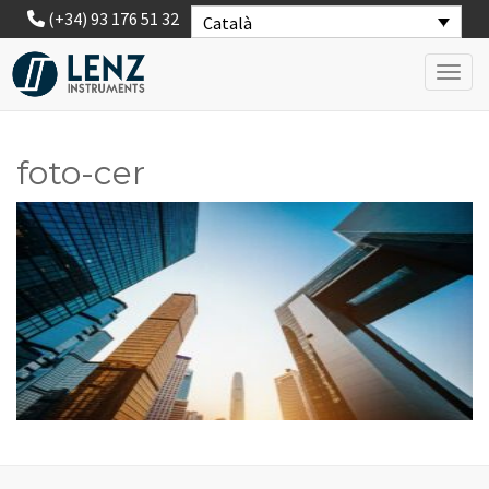
(+34) 93 176 51 32
Català
Toggl
foto-cer