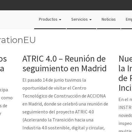
Productos
Servicios
Noticias
Em
rationEU
os
ATRIC 4.0 – Reunión de
Nue
ia
seguimiento en Madrid
la 
de 
El pasado 14 de junio tuvimos la
Inc
oportunidad de visitar el Centro
icipa
Tecnológico de Construcción de ACCIONA
o como
En el 
en Madrid, donde se celebró una reunión de
s de
INSTR
seguimiento del proyecto ATRIC 4.0
r
novedo
(Acelerando la Transición hacia una
inspec
Industria 4.0 sostenible, digital y circular,
multis