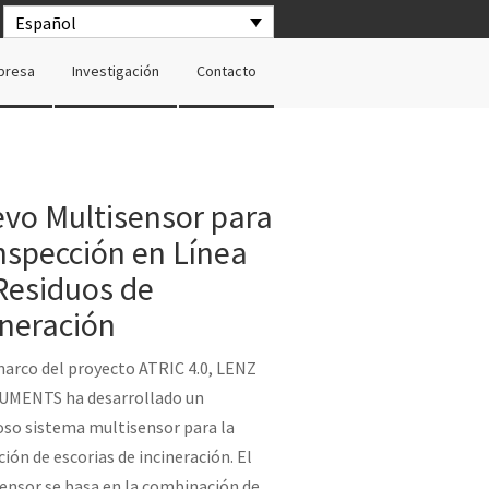
Español
presa
Investigación
Contacto
vo Multisensor para
Inspección en Línea
Residuos de
ineración
marco del proyecto ATRIC 4.0, LENZ
UMENTS ha desarrollado un
so sistema multisensor para la
ción de escorias de incineración. El
ensor se basa en la combinación de