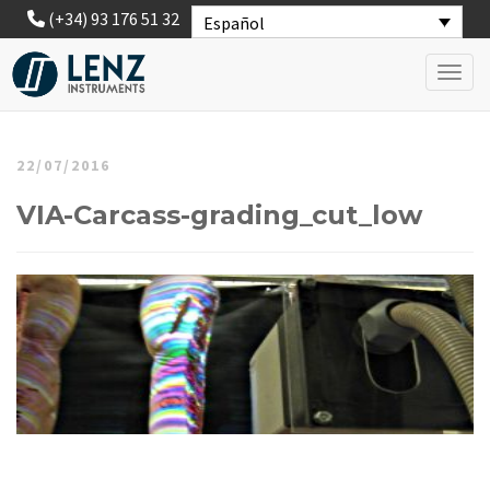
(+34) 93 176 51 32
Español
Toggl
22/07/2016
VIA-Carcass-grading_cut_low