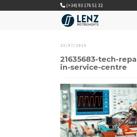
(+34) 93 176 51 32
23/07/2015
21635683-tech-repai
in-service-centre