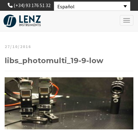
(+34) 93 176 51 32
Español
Toggl
27/10/2016
libs_photomulti_19-9-low