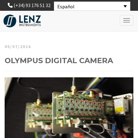
(+34) 93 176 51 32
Español
Toggl
05/07/2016
OLYMPUS DIGITAL CAMERA