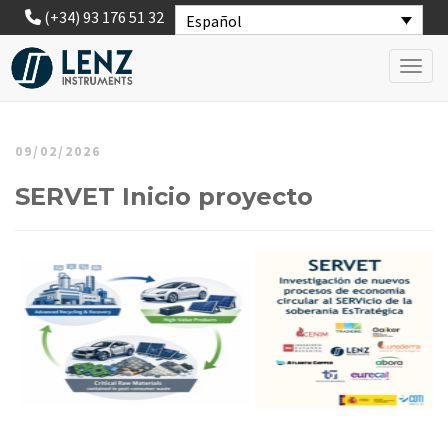
(+34) 93 176 51 32
Español
Toggl
09/02/2026
SERVET Inicio proyecto