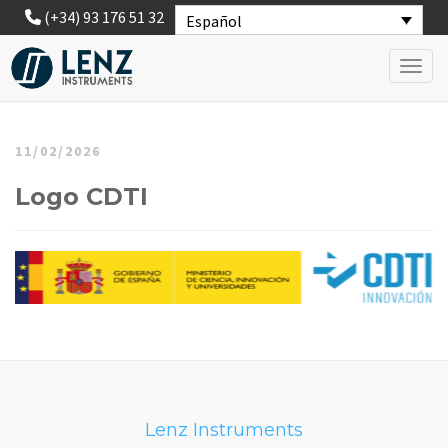
(+34) 93 176 51 32
Español
Toggl
11/02/2026
Logo CDTI
Lenz Instruments