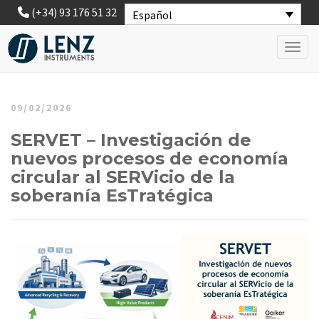
(+34) 93 176 51 32
Español
Toggl
09/02/2026
SERVET – Investigación de
nuevos procesos de economía
circular al SERVicio de la
soberanía EsTratégica