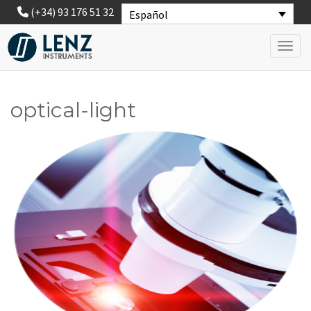
(+34) 93 176 51 32
Español
Toggl
optical-light