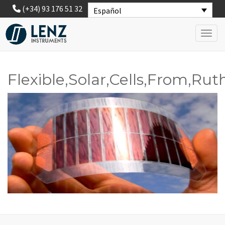
(+34) 93 176 51 32
Español
Toggl
Flexible,Solar,Cells,From,Ru