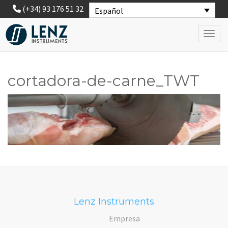
(+34) 93 176 51 32
Español
Toggl
cortadora-de-carne_TWT
Lenz Instruments
Empresa