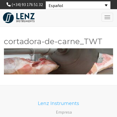
(+34) 93 176 51 32
Español
Toggl
cortadora-de-carne_TWT
Lenz Instruments
Empresa