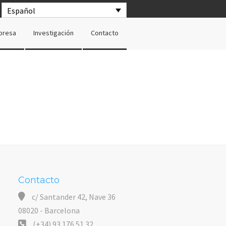
Español
presa
Investigación
Contacto
Contacto
c/ Santander 42, Nave 36
08020 - Barcelona
(+34) 93 176 51 32