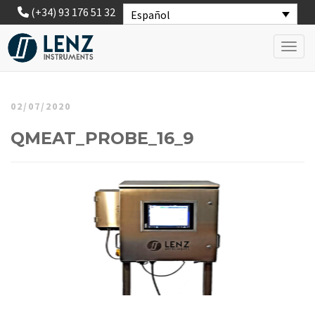
(+34) 93 176 51 32
Español
Toggl
02/07/2020
QMEAT_PROBE_16_9