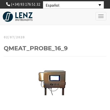
(+34) 93 176 51 32
Español
Toggl
02/07/2020
QMEAT_PROBE_16_9