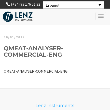
(+34) 93 176 51 32
Español
Toggl
30/01/2017
QMEAT-ANALYSER-
COMMERCIAL-ENG
QMEAT-ANALYSER-COMMERCIAL-ENG
Lenz Instruments