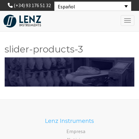
(+34) 93 176 51 32
Español
Toggl
slider-products-3
Lenz Instruments
Empresa