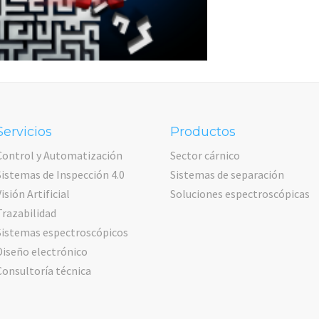
Servicios
Productos
Control y Automatización
Sector cárnico
Sistemas de Inspección 4.0
Sistemas de separación
Visión Artificial
Soluciones espectroscópicas
Trazabilidad
Sistemas espectroscópicos
Diseño electrónico
Consultoría técnica