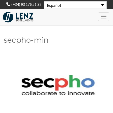
(+34) 93 176 51 32
Español
Toggl
secpho-min