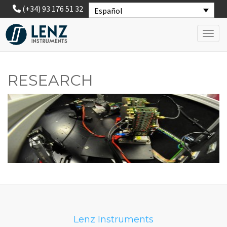
(+34) 93 176 51 32
Español
Toggl
RESEARCH
Lenz Instruments