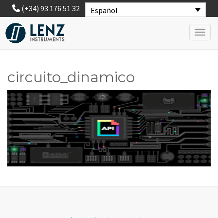
(+34) 93 176 51 32
Español
Toggl
circuito_dinamico