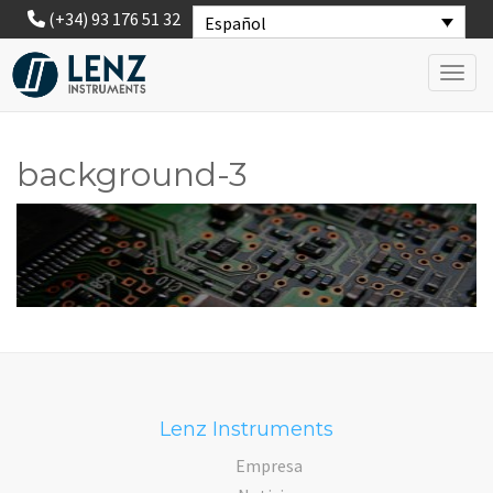
(+34) 93 176 51 32
Español
Toggl
background-3
Lenz Instruments
Empresa