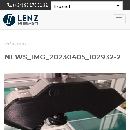
(+34) 93 176 51 32
Español
Toggl
09/05/2023
NEWS_IMG_20230405_102932-2