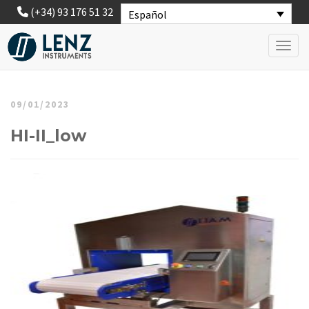
(+34) 93 176 51 32
Español
Toggl
09/01/2023
HI-II_low