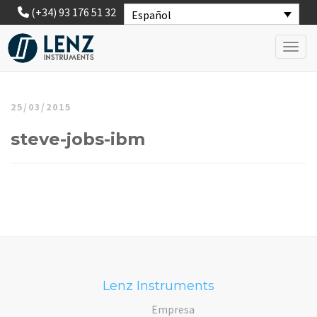
(+34) 93 176 51 32
Español
Toggl
25/03/2015
steve-jobs-ibm
Lenz Instruments
Empresa