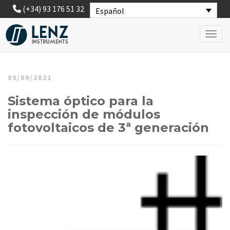
(+34) 93 176 51 32
Español
Toggl
09/09/2021
Sistema óptico para la
inspección de módulos
fotovoltaicos de 3ª generación