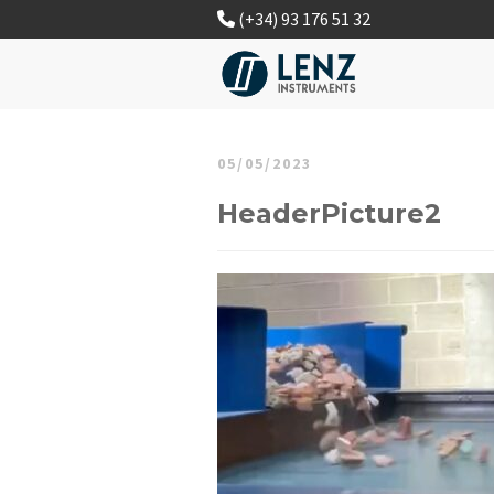
(+34) 93 176 51 32
05/05/2023
HeaderPicture2