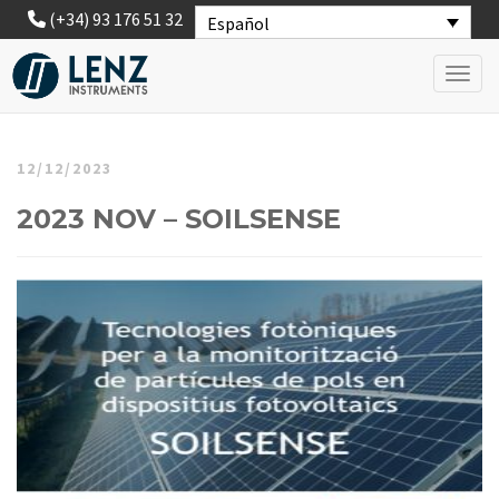
(+34) 93 176 51 32
Español
Toggl
12/12/2023
2023 NOV – SOILSENSE