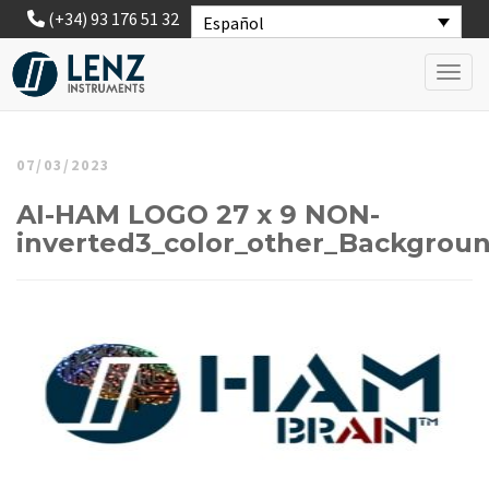
(+34) 93 176 51 32
Español
Toggl
07/03/2023
AI-HAM LOGO 27 x 9 NON-
inverted3_color_other_Backgrou